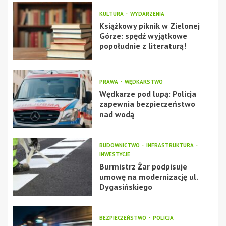
KULTURA
WYDARZENIA
Książkowy piknik w Zielonej
Górze: spędź wyjątkowe
popołudnie z literaturą!
PRAWA
WĘDKARSTWO
Wędkarze pod lupą: Policja
zapewnia bezpieczeństwo
nad wodą
BUDOWNICTWO
INFRASTRUKTURA
INWESTYCJE
Burmistrz Żar podpisuje
umowę na modernizację ul.
Dygasińskiego
BEZPIECZEŃSTWO
POLICJA