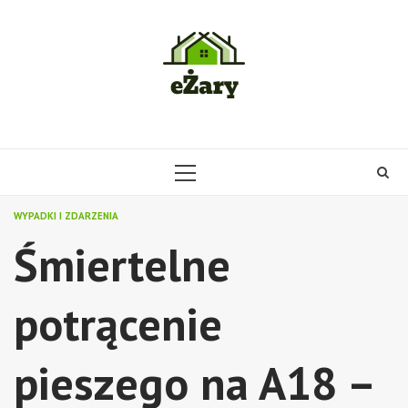
Skip
to
content
PRIMARY
MENU
WYPADKI I ZDARZENIA
Śmiertelne
potrącenie
pieszego na A18 –