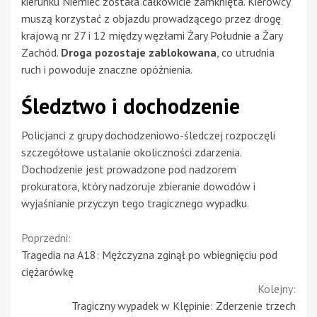
kierunku Niemiec została całkowicie zamknięta. Kierowcy
muszą korzystać z objazdu prowadzącego przez drogę
krajową nr 27 i 12 między węzłami Żary Południe a Żary
Zachód.
Droga pozostaje zablokowana
, co utrudnia
ruch i powoduje znaczne opóźnienia.
Śledztwo i dochodzenie
Policjanci z grupy dochodzeniowo-śledczej rozpoczęli
szczegółowe ustalanie okoliczności zdarzenia.
Dochodzenie jest prowadzone pod nadzorem
prokuratora, który nadzoruje zbieranie dowodów i
wyjaśnianie przyczyn tego tragicznego wypadku.
Continue
Poprzedni:
Tragedia na A18: Mężczyzna zginął po wbiegnięciu pod
Reading
ciężarówkę
Kolejny:
Tragiczny wypadek w Klępinie: Zderzenie trzech