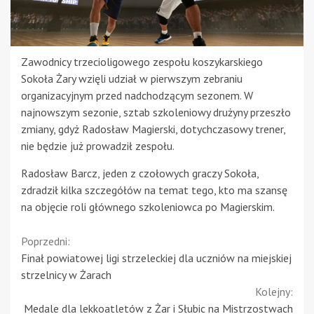
Zawodnicy trzecioligowego zespołu koszykarskiego
Sokoła Żary wzięli udział w pierwszym zebraniu
organizacyjnym przed nadchodzącym sezonem. W
najnowszym sezonie, sztab szkoleniowy drużyny przeszło
zmiany, gdyż Radosław Magierski, dotychczasowy trener,
nie będzie już prowadził zespołu.
Radosław Barcz, jeden z czołowych graczy Sokoła,
zdradził kilka szczegółów na temat tego, kto ma szansę
na objęcie roli głównego szkoleniowca po Magierskim.
Continue
Poprzedni:
Finał powiatowej ligi strzeleckiej dla uczniów na miejskiej
Reading
strzelnicy w Żarach
Kolejny:
Medale dla lekkoatletów z Żar i Słubic na Mistrzostwach