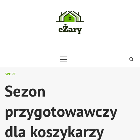
Skip
to
content
PRIMARY
MENU
SPORT
Sezon
przygotowawczy
dla koszykarzy