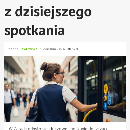
z dzisiejszego
spotkania
Joanna Pawłowska
1 kwietnia 2026
320
W Żarach odbyło się kluczowe spotkanie dotyczące