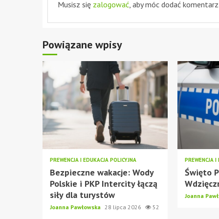
Musisz się
zalogować
, aby móc dodać komentarz
Powiązane wpisy
PREWENCJA I EDUKACJA POLICYJNA
PREWENCJA I
Bezpieczne wakacje: Wody
Święto P
Polskie i PKP Intercity łączą
Wdzięczn
siły dla turystów
Joanna Paw
Joanna Pawłowska
28 lipca 2026
52