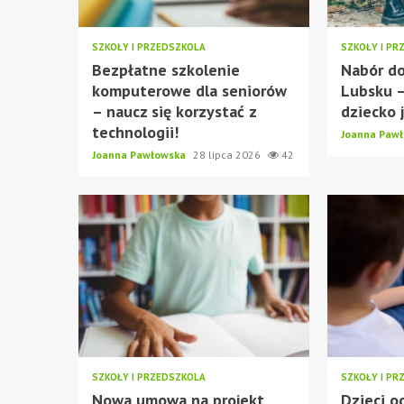
SZKOŁY I PRZEDSZKOLA
SZKOŁY I PR
Bezpłatne szkolenie
Nabór do
komputerowe dla seniorów
Lubsku –
– naucz się korzystać z
dziecko j
technologii!
Joanna Paw
Joanna Pawłowska
28 lipca 2026
42
SZKOŁY I PRZEDSZKOLA
SZKOŁY I PR
Nowa umowa na projekt
Dzieci o