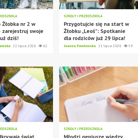
ZEDSZKOLA
SZKOŁY I PRZEDSZKOLA
 Żłobka nr 2 w
Przygotujcie się na start w
 zarejestruj swoje
Żłobku „Leoś”: Spotkanie
uż dziś!
dla rodziców już 29 lipca!
łowska
22 lipca 2026
62
Joanna Pawłowska
21 lipca 2026
59
ZEDSZKOLA
SZKOŁY I PRZEDSZKOLA
dkrywają świat
Młodzi geniusze wiedzy