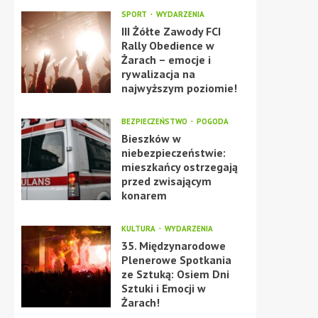
SPORT
WYDARZENIA
III Żółte Zawody FCI
Rally Obedience w
Żarach – emocje i
rywalizacja na
najwyższym poziomie!
BEZPIECZEŃSTWO
POGODA
Bieszków w
niebezpieczeństwie:
mieszkańcy ostrzegają
przed zwisającym
konarem
KULTURA
WYDARZENIA
35. Międzynarodowe
Plenerowe Spotkania
ze Sztuką: Osiem Dni
Sztuki i Emocji w
Żarach!