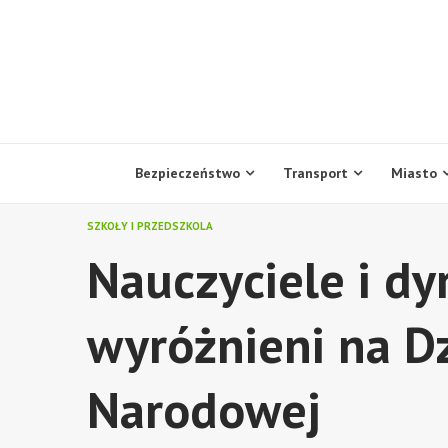
Skip
to
content
Bezpieczeństwo
Transport
Miasto
SZKOŁY I PRZEDSZKOLA
Nauczyciele i dy
wyróżnieni na D
Narodowej