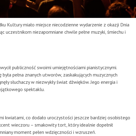
u Kultury miało miejsce niecodzienne wydarzenie z okazji Dnia
ując uczestnikom niezapomniane chwile pełne muzyki, śmiechu i
wycił publiczność swoimi umiejętnościami pianistycznymi.
 była pełna znanych utworów, zaskakujących muzycznych
ły słuchaczy w niezwykły świat dźwięków. Jego energia i
wyjątkowego spektaklu.
i kwiatami, co dodało uroczystości jeszcze bardziej osobistego
cent wieczoru – smakowity tort, który idealnie dopełnił
mniany moment pełen wdzięczności i wzruszeń.