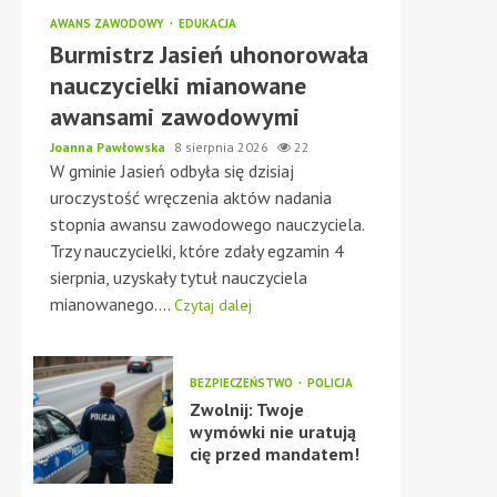
AWANS ZAWODOWY
EDUKACJA
Burmistrz Jasień uhonorowała
nauczycielki mianowane
awansami zawodowymi
Joanna Pawłowska
8 sierpnia 2026
22
W gminie Jasień odbyła się dzisiaj
uroczystość wręczenia aktów nadania
stopnia awansu zawodowego nauczyciela.
Trzy nauczycielki, które zdały egzamin 4
sierpnia, uzyskały tytuł nauczyciela
mianowanego....
Czytaj dalej
BEZPIECZEŃSTWO
POLICJA
Zwolnij: Twoje
wymówki nie uratują
cię przed mandatem!