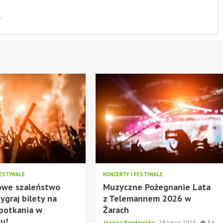
.
FESTIWALE
KONCERTY I FESTIWALE
owe szaleństwo
Muzyczne Pożegnanie Lata
ygraj bilety na
z Telemannem 2026 w
potkania w
Żarach
ku!
Joanna Pawłowska
28 lipca 2026
54