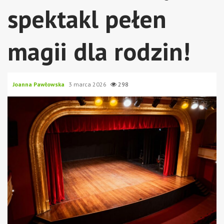
spektakl pełen
magii dla rodzin!
Joanna Pawłowska
3 marca 2026
298