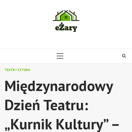
Skip
to
content
PRIMARY
MENU
TEATR I SZTUKA
Międzynarodowy
Dzień Teatru:
„Kurnik Kultury” –