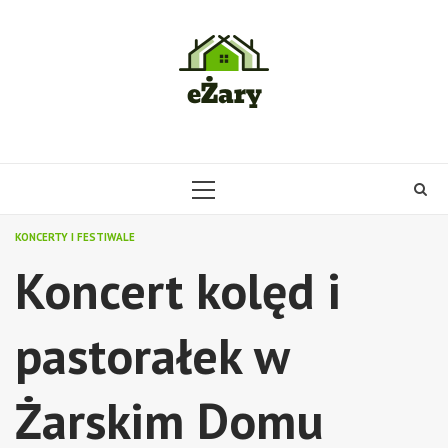
Skip
to
content
PRIMARY
MENU
KONCERTY I FESTIWALE
Koncert kolęd i
pastorałek w
Żarskim Domu