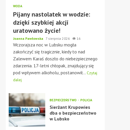
WODA
Pijany nastolatek w wodzie:
dzięki szybkiej akcji
uratowano życie!
Joanna Pawłowska
7 sierpnia 2026
16
Wczorajsza noc w Lubsku mogła
zakończyć się tragicznie, kiedy to nad
Zalewem Karaś doszło do niebezpiecznego
zdarzenia. 17-letni chłopak, znajdujący się
pod wpływem alkoholu, postanowił...
Czytaj
dalej
BEZPIECZEŃSTWO
POLICJA
Sierżant Krupowies
dba o bezpieczeństwo
w Lubsko