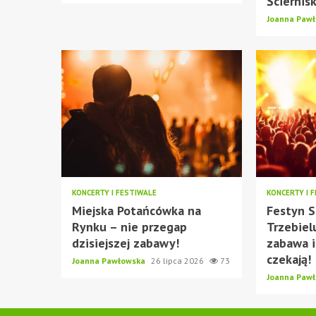
Ściernis
Joanna Paw
KONCERTY I FESTIWALE
KONCERTY I 
Miejska Potańcówka na
Festyn S
Rynku – nie przegap
Trzebiel
dzisiejszej zabawy!
zabawa i
czekają!
Joanna Pawłowska
26 lipca 2026
73
Joanna Paw