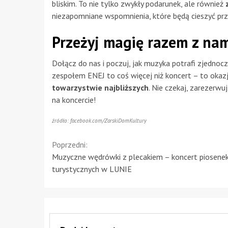
bliskim. To nie tylko zwykły podarunek, ale również
niezapomniane wspomnienia, które będą cieszyć prz
Przeżyj magię razem z na
Dołącz do nas i poczuj, jak muzyka potrafi zjedno
zespołem ENEJ to coś więcej niż koncert – to okazj
towarzystwie najbliższych
. Nie czekaj, zarezerwu
na koncercie!
źródło: facebook.com/ZarskiDomKultury
Continue
Poprzedni:
Muzyczne wędrówki z plecakiem – koncert piosene
Reading
turystycznych w LUNIE