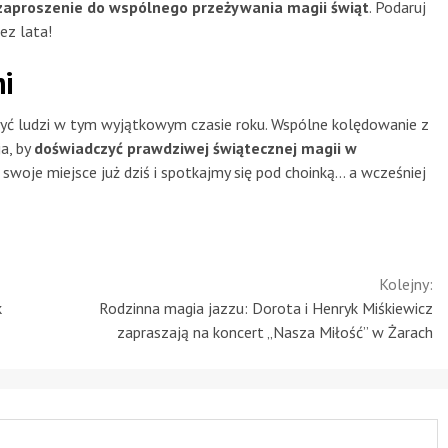
zaproszenie do wspólnego przeżywania magii świąt
. Podaruj
ez lata!
mi
czyć ludzi w tym wyjątkowym czasie roku. Wspólne kolędowanie z
a, by
doświadczyć prawdziwej świątecznej magii w
j swoje miejsce już dziś i spotkajmy się pod choinką… a wcześniej
Kolejny:
k
Rodzinna magia jazzu: Dorota i Henryk Miśkiewicz
zapraszają na koncert „Nasza Miłość” w Żarach