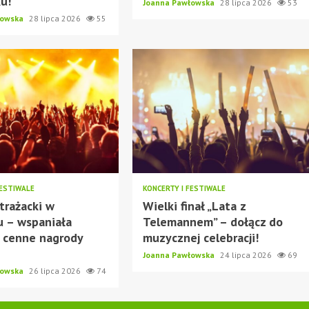
ku!
Joanna Pawłowska
28 lipca 2026
53
łowska
28 lipca 2026
55
FESTIWALE
KONCERTY I FESTIWALE
trażacki w
Wielki finał „Lata z
u – wspaniała
Telemannem” – dołącz do
 cenne nagrody
muzycznej celebracji!
Joanna Pawłowska
24 lipca 2026
69
łowska
26 lipca 2026
74