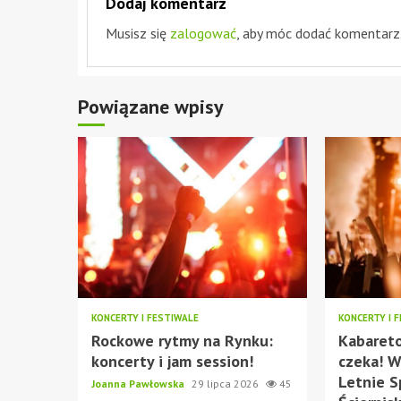
Dodaj komentarz
Musisz się
zalogować
, aby móc dodać komentarz
Powiązane wpisy
KONCERTY I FESTIWALE
KONCERTY I 
Rockowe rytmy na Rynku:
Kabaret
koncerty i jam session!
czeka! W
Letnie S
Joanna Pawłowska
29 lipca 2026
45