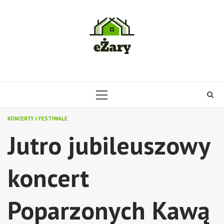
Skip
to
content
PRIMARY
MENU
KONCERTY I FESTIWALE
Jutro jubileuszowy
koncert
Poparzonych Kawą