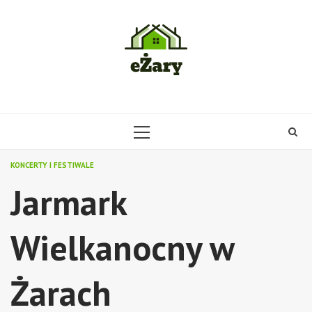
Skip
to
content
PRIMARY
MENU
KONCERTY I FESTIWALE
Jarmark
Wielkanocny w
Żarach