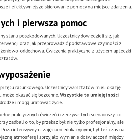
ze i efektywniejsze skierowanie pomocy na miejsce zdarzenia.
ych i pierwsza pomoc
 stanu poszkodowanych. Uczestnicy dowiedzieli się, jak
erwencji oraz jak przeprowadzić podstawowe czynności z
krążeniowo-oddechowa. Ćwiczenia praktyczne z użyciem apteczki
sztatów.
 wyposażenie
przętu ratunkowego. Uczestnicy warsztatów mieli okazję
ru może okazać się bezcenne.
Wszystkie te umiejętności
 drodze i mogą uratować życie.
o pełne praktycznych ćwiczeń i rzeczywistych scenariuszy, co
zy zadbali o to, by przekaz był nie tylko profesjonalny, ale
 Poza intensywnymi zajęciami edukacyjnymi, był też czas na
zyjazną atmosferę i sprzyjało wymianie doświadczeń między