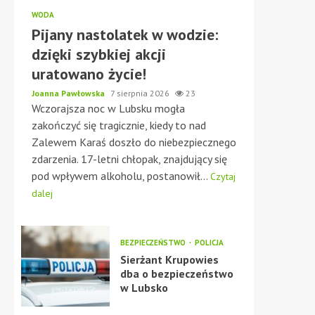
WODA
Pijany nastolatek w wodzie:
dzięki szybkiej akcji
uratowano życie!
Joanna Pawłowska
7 sierpnia 2026
23
Wczorajsza noc w Lubsku mogła
zakończyć się tragicznie, kiedy to nad
Zalewem Karaś doszło do niebezpiecznego
zdarzenia. 17-letni chłopak, znajdujący się
pod wpływem alkoholu, postanowił...
Czytaj
dalej
BEZPIECZEŃSTWO
POLICJA
Sierżant Krupowies
dba o bezpieczeństwo
w Lubsko