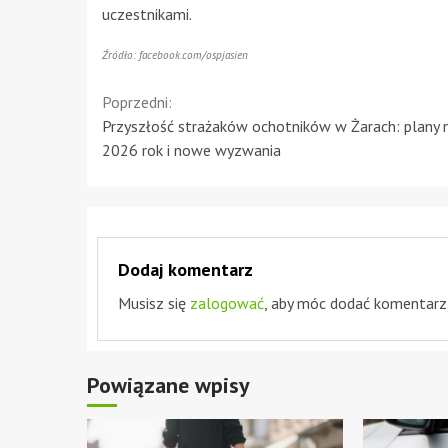
uczestnikami.
Źródło: facebook.com/ospjasien
Continue
Poprzedni:
Przyszłość strażaków ochotników w Żarach: plany 
Reading
2026 rok i nowe wyzwania
Dodaj komentarz
Musisz się
zalogować
, aby móc dodać komentarz
Powiązane wpisy