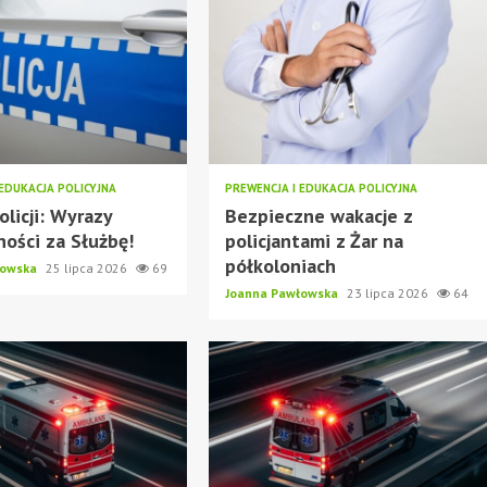
 EDUKACJA POLICYJNA
PREWENCJA I EDUKACJA POLICYJNA
olicji: Wyrazy
Bezpieczne wakacje z
ości za Służbę!
policjantami z Żar na
półkoloniach
łowska
25 lipca 2026
69
Joanna Pawłowska
23 lipca 2026
64