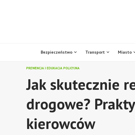
Skip
to
content
Bezpieczeństwo
Transport
Miasto
PREWENCJA I EDUKACJA POLICYJNA
Jak skutecznie 
drogowe? Prakty
kierowców