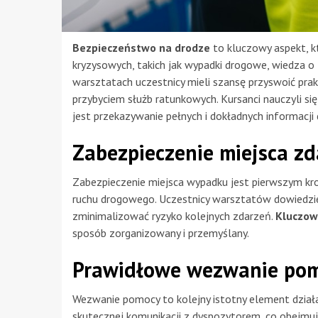
Bezpieczeństwo na drodze
to kluczowy aspekt, k
kryzysowych, takich jak wypadki drogowe, wiedza o 
warsztatach uczestnicy mieli szansę przyswoić prak
przybyciem służb ratunkowych. Kursanci nauczyli się
jest przekazywanie pełnych i dokładnych informacji
Zabezpieczenie miejsca zd
Zabezpieczenie miejsca wypadku jest pierwszym k
ruchu drogowego. Uczestnicy warsztatów dowiedziel
zminimalizować ryzyko kolejnych zdarzeń.
Kluczowe
sposób zorganizowany i przemyślany.
Prawidłowe wezwanie po
Wezwanie pomocy to kolejny istotny element działan
skutecznej komunikacji z dyspozytorem, co obejmuj