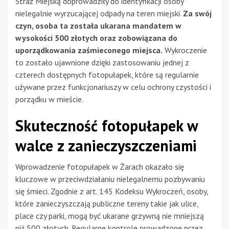
Straż Miejską doprowadziły do identyfikacji osoby
nielegalnie wyrzucającej odpady na teren miejski.
Za swój
czyn, osoba ta została ukarana mandatem w
wysokości 500 złotych oraz zobowiązana do
uporządkowania zaśmieconego miejsca.
Wykroczenie
to zostało ujawnione dzięki zastosowaniu jednej z
czterech dostępnych fotopułapek, które są regularnie
używane przez funkcjonariuszy w celu ochrony czystości i
porządku w mieście.
Skuteczność fotopułapek w
walce z zanieczyszczeniami
Wprowadzenie fotopułapek w Żarach okazało się
kluczowe w przeciwdziałaniu nielegalnemu pozbywaniu
się śmieci. Zgodnie z art. 145 Kodeksu Wykroczeń, osoby,
które zanieczyszczają publiczne tereny takie jak ulice,
place czy parki, mogą być ukarane grzywną nie mniejszą
niż 500 złotych. Regularne kontrole prowadzone przez