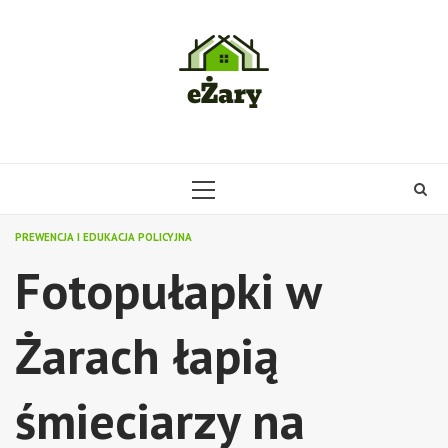
Skip
to
content
PRIMARY
MENU
PREWENCJA I EDUKACJA POLICYJNA
Fotopułapki w
Żarach łapią
śmieciarzy na