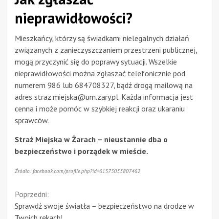
nieprawidłowości?
Mieszkańcy, którzy są świadkami nielegalnych działań
związanych z zanieczyszczaniem przestrzeni publicznej,
mogą przyczynić się do poprawy sytuacji. Wszelkie
nieprawidłowości można zgłaszać telefonicznie pod
numerem 986 lub 684708327, bądź drogą mailową na
adres
straz.miejska@um.zary.pl
. Każda informacja jest
cenna i może pomóc w szybkiej reakcji oraz ukaraniu
sprawców.
Straż Miejska w Żarach – nieustannie dba o
bezpieczeństwo i porządek w mieście.
Źródło: facebook.com/profile.php?id=61575033807462
Continue
Poprzedni:
Sprawdź swoje światła – bezpieczeństwo na drodze w
Reading
Twoich rękach!