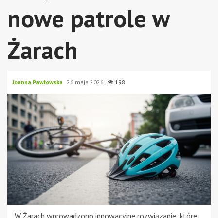
nowe patrole w
Żarach
Joanna Pawłowska
26 maja 2026
198
W Żarach wprowadzono innowacyjne rozwiązanie, które