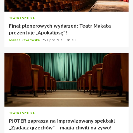
TEATR I SZTUKA
Finał plenerowych wydarzeń: Teatr Makata
prezentuje „Apokalipsę”!
Joanna Pawłowska
25 lipca 2026
70
TEATR I SZTUKA
PJOTER zaprasza na improwizowany spektakl
„Zjadacz grzechów” – magia chwili na żywo!