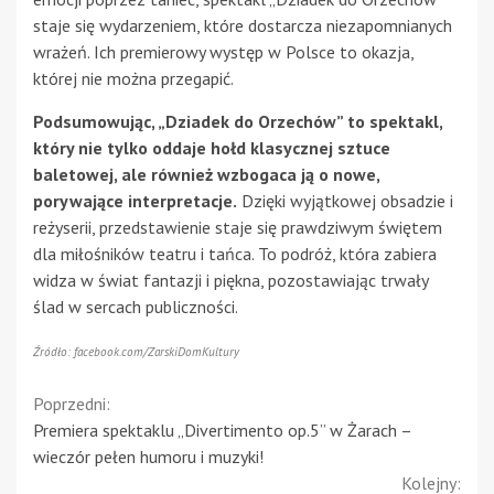
staje się wydarzeniem, które dostarcza niezapomnianych
wrażeń. Ich premierowy występ w Polsce to okazja,
której nie można przegapić.
Podsumowując, „Dziadek do Orzechów” to spektakl,
który nie tylko oddaje hołd klasycznej sztuce
baletowej, ale również wzbogaca ją o nowe,
porywające interpretacje.
Dzięki wyjątkowej obsadzie i
reżyserii, przedstawienie staje się prawdziwym świętem
dla miłośników teatru i tańca. To podróż, która zabiera
widza w świat fantazji i piękna, pozostawiając trwały
ślad w sercach publiczności.
Źródło: facebook.com/ZarskiDomKultury
Continue
Poprzedni:
Premiera spektaklu „Divertimento op.5” w Żarach –
Reading
wieczór pełen humoru i muzyki!
Kolejny: