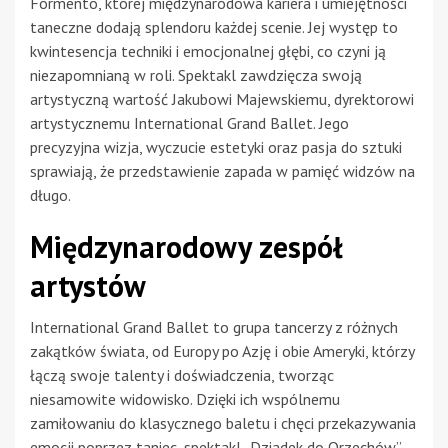
Formento, której międzynarodowa kariera i umiejętności
taneczne dodają splendoru każdej scenie. Jej występ to
kwintesencja techniki i emocjonalnej głębi, co czyni ją
niezapomnianą w roli. Spektakl zawdzięcza swoją
artystyczną wartość Jakubowi Majewskiemu, dyrektorowi
artystycznemu International Grand Ballet. Jego
precyzyjna wizja, wyczucie estetyki oraz pasja do sztuki
sprawiają, że przedstawienie zapada w pamięć widzów na
długo.
Międzynarodowy zespół
artystów
International Grand Ballet to grupa tancerzy z różnych
zakątków świata, od Europy po Azję i obie Ameryki, którzy
łączą swoje talenty i doświadczenia, tworząc
niesamowite widowisko. Dzięki ich wspólnemu
zamiłowaniu do klasycznego baletu i chęci przekazywania
emocji poprzez taniec, spektakl „Dziadek do Orzechów”