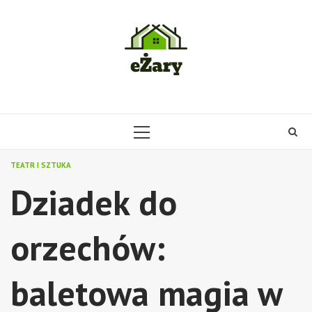
Skip
to
content
PRIMARY
MENU
TEATR I SZTUKA
Dziadek do
orzechów:
baletowa magia w