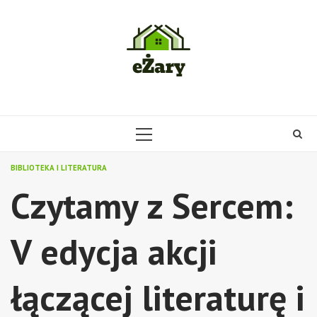
Skip
to
content
PRIMARY
MENU
BIBLIOTEKA I LITERATURA
Czytamy z Sercem:
V edycja akcji
łączącej literaturę i