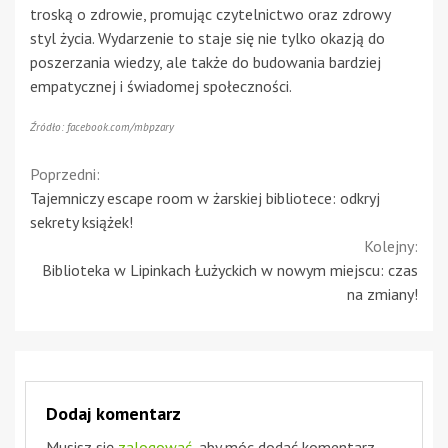
troską o zdrowie, promując czytelnictwo oraz zdrowy
styl życia. Wydarzenie to staje się nie tylko okazją do
poszerzania wiedzy, ale także do budowania bardziej
empatycznej i świadomej społeczności.
Źródło: facebook.com/mbpzary
Continue
Poprzedni:
Tajemniczy escape room w żarskiej bibliotece: odkryj
Reading
sekrety książek!
Kolejny:
Biblioteka w Lipinkach Łużyckich w nowym miejscu: czas
na zmiany!
Dodaj komentarz
Musisz się
zalogować
, aby móc dodać komentarz.