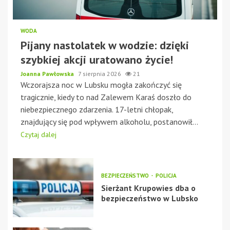
WODA
Pijany nastolatek w wodzie: dzięki
szybkiej akcji uratowano życie!
Joanna Pawłowska
7 sierpnia 2026
21
Wczorajsza noc w Lubsku mogła zakończyć się
tragicznie, kiedy to nad Zalewem Karaś doszło do
niebezpiecznego zdarzenia. 17-letni chłopak,
znajdujący się pod wpływem alkoholu, postanowił...
Czytaj dalej
BEZPIECZEŃSTWO
POLICJA
Sierżant Krupowies dba o
bezpieczeństwo w Lubsko