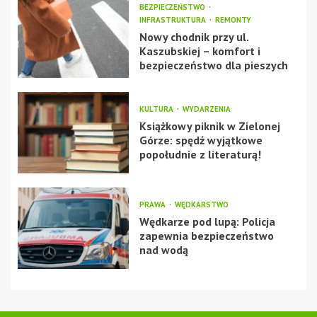
BEZPIECZEŃSTWO
INFRASTRUKTURA
REMONTY
Nowy chodnik przy ul.
Kaszubskiej – komfort i
bezpieczeństwo dla pieszych
KULTURA
WYDARZENIA
Książkowy piknik w Zielonej
Górze: spędź wyjątkowe
popołudnie z literaturą!
PRAWA
WĘDKARSTWO
Wędkarze pod lupą: Policja
zapewnia bezpieczeństwo
nad wodą