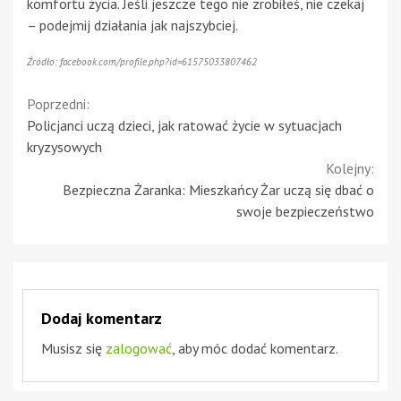
komfortu życia. Jeśli jeszcze tego nie zrobiłeś, nie czekaj
– podejmij działania jak najszybciej.
Źródło: facebook.com/profile.php?id=61575033807462
Continue
Poprzedni:
Policjanci uczą dzieci, jak ratować życie w sytuacjach
Reading
kryzysowych
Kolejny:
Bezpieczna Żaranka: Mieszkańcy Żar uczą się dbać o
swoje bezpieczeństwo
Dodaj komentarz
Musisz się
zalogować
, aby móc dodać komentarz.