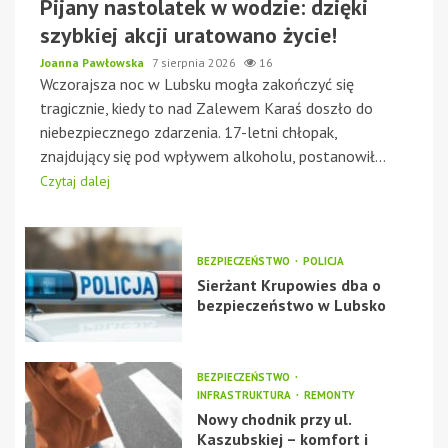
Pijany nastolatek w wodzie: dzięki
szybkiej akcji uratowano życie!
Joanna Pawłowska
7 sierpnia 2026
16
Wczorajsza noc w Lubsku mogła zakończyć się
tragicznie, kiedy to nad Zalewem Karaś doszło do
niebezpiecznego zdarzenia. 17-letni chłopak,
znajdujący się pod wpływem alkoholu, postanowił...
Czytaj dalej
BEZPIECZEŃSTWO
POLICJA
Sierżant Krupowies dba o
bezpieczeństwo w Lubsko
BEZPIECZEŃSTWO
INFRASTRUKTURA
REMONTY
Nowy chodnik przy ul.
Kaszubskiej – komfort i