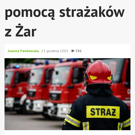
pomocą strażaków
z Żar
Joanna Pawłowska
23 grudnia 2025
396