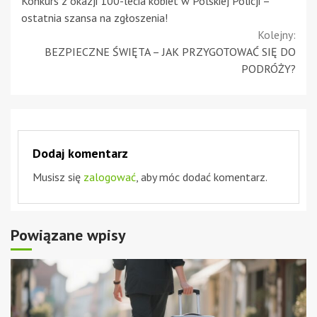
Konkurs z okazji 100-lecia kobiet w Polskiej Policji –
Reading
ostatnia szansa na zgłoszenia!
Kolejny:
BEZPIECZNE ŚWIĘTA – JAK PRZYGOTOWAĆ SIĘ DO
PODRÓŻY?
Dodaj komentarz
Musisz się
zalogować
, aby móc dodać komentarz.
Powiązane wpisy