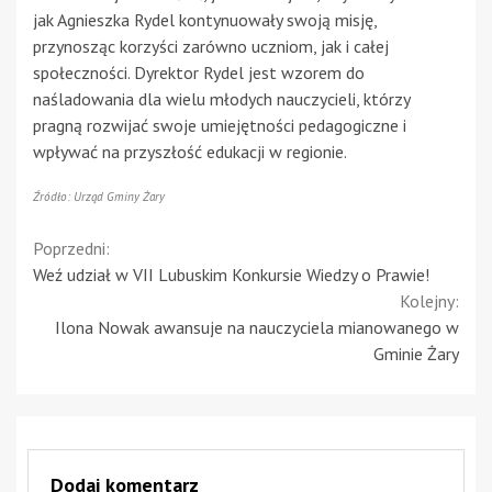
jak Agnieszka Rydel kontynuowały swoją misję,
przynosząc korzyści zarówno uczniom, jak i całej
społeczności. Dyrektor Rydel jest wzorem do
naśladowania dla wielu młodych nauczycieli, którzy
pragną rozwijać swoje umiejętności pedagogiczne i
wpływać na przyszłość edukacji w regionie.
Źródło: Urząd Gminy Żary
Continue
Poprzedni:
Weź udział w VII Lubuskim Konkursie Wiedzy o Prawie!
Reading
Kolejny:
Ilona Nowak awansuje na nauczyciela mianowanego w
Gminie Żary
Dodaj komentarz