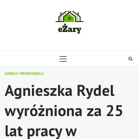
Skip
to
content
PRIMARY
MENU
SZKOŁY I PRZEDSZKOLA
Agnieszka Rydel
wyróżniona za 25
lat pracy w